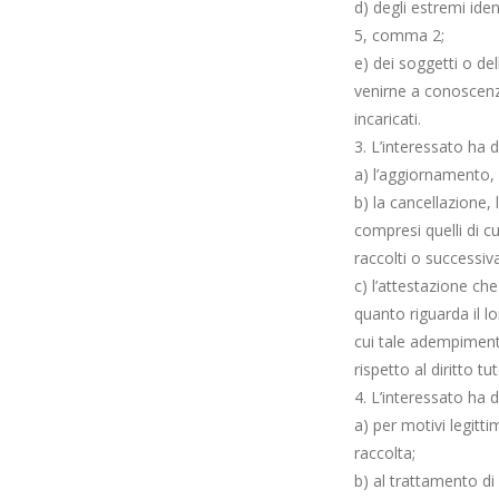
d) degli estremi iden
5, comma 2;
e) dei soggetti o de
venirne a conoscenza
incaricati.
3. L’interessato ha d
a) l’aggiornamento, l
b) la cancellazione, 
compresi quelli di cu
raccolti o successiv
c) l’attestazione ch
quanto riguarda il lo
cui tale adempiment
rispetto al diritto tu
4. L’interessato ha di
a) per motivi legitt
raccolta;
b) al trattamento di 