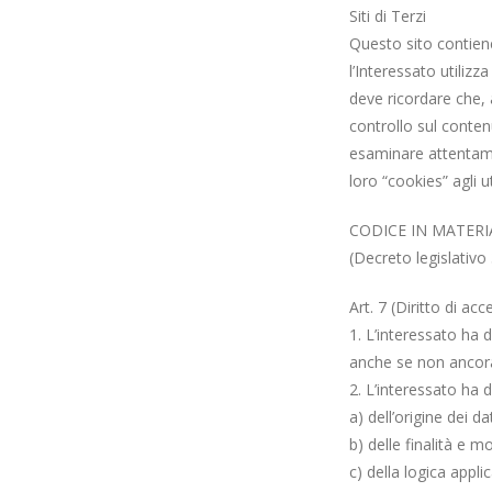
Siti di Terzi
Questo sito contiene
l’Interessato utilizz
deve ricordare che, a
controllo sul contenu
esaminare attentamen
loro “cookies” agli u
CODICE IN MATERI
(Decreto legislativo
Art. 7 (Diritto di acce
1. L’interessato ha 
anche se non ancora 
2. L’interessato ha di
a) dell’origine dei da
b) delle finalità e m
c) della logica appli