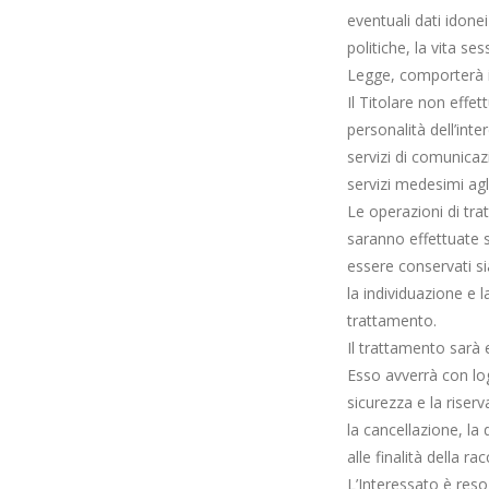
eventuali dati idonei 
politiche, la vita se
Legge, comporterà in
Il Titolare non effett
personalità dell’int
servizi di comunicaz
servizi medesimi agli
Le operazioni di tr
saranno effettuate s
essere conservati sia
la individuazione e 
trattamento.
Il trattamento sarà e
Esso avverrà con log
sicurezza e la riser
la cancellazione, la
alle finalità della rac
L’Interessato è reso