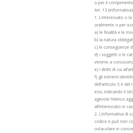
o per il compimento
Art. 13 (Informativa)
1. L’interessato o l
oralmente o per iscri
a) le finalità e le m
b) la natura obbligat
c) le conseguenze di
d) i soggetti o le c
venirne a conoscenza 
e) i diritti di cui all’a
f) gli estremi identif
dell’articolo 5 e de
essi, indicando il s
agevole l’elenco agg
all’interessato in cas
2. L’informativa di 
codice e può non com
ostacolare in concre