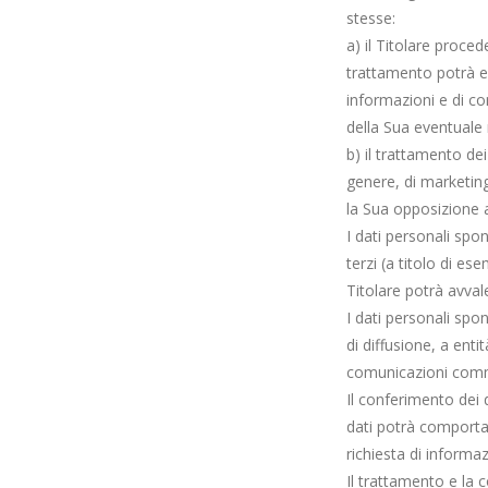
stesse:
a) il Titolare proce
trattamento potrà e
informazioni e di co
della Sua eventuale ri
b) il trattamento dei
genere, di marketing 
la Sua opposizione a
I dati personali sp
terzi (a titolo di e
Titolare potrà avvale
I dati personali spo
di diffusione, a entit
comunicazioni comme
Il conferimento dei da
dati potrà comportare
richiesta di informaz
Il trattamento e la