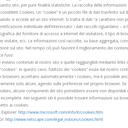
esto sito, per pure finalità statistiche. La raccolta delle informazioni
i cosiddetti Cookies. Un “cookie” è un piccolo file di dati trasferito sul 
ndo si accede ad un sito internet. Si tratta di dati “a carattere non 
tificazione individuale dell’Interessato: i dati raccolti riguardano – a
grafica del fornitore di accesso a internet del visitatore, il tipo di bro
gine visitate, ecc. Le informazioni così raccolte, su base aggregata, co
zione sul sito. Nel tempo ciò può favorire il miglioramento dei contenut
e l’uso.
 inviano contenuti al nostro sito e quelle raggiungibili mediante links 
“cookies”. In questo caso, l’utilizzo dei “cookies” esula dal nostro cont
 browsers accettano automaticamente i cookies, ma è possibile anche r
vamente solo alcuni, agendo sulle preferenze nel proprio browser. Se l
ookies, alcune componenti del sito potrebbero essere non disponibili 
 incomplete. Nei seguenti siti è possibile trovare informazioni sui brow
etto ai cookies:
 Explorer:
http://www.microsoft.com/info/it/cookies.htm
or:
http://www.netscape.com/legal_notices/cookies.html