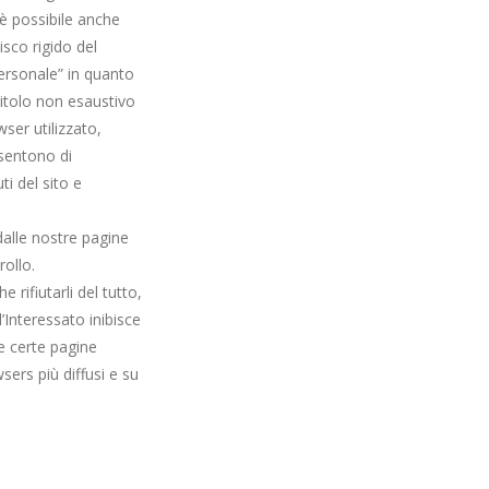
 è possibile anche
disco rigido del
personale” in quanto
 titolo non esaustivo
wser utilizzato,
nsentono di
i del sito e
dalle nostre pagine
rollo.
ifiutarli del tutto,
’Interessato inibisce
e certe pagine
sers più diffusi e su