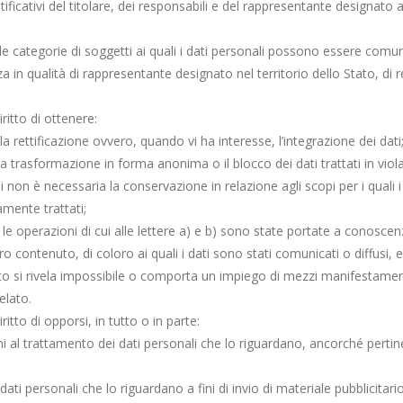
tificativi del titolare, dei responsabili e del rappresentante designato ai
lle categorie di soggetti ai quali i dati personali possono essere com
 in qualità di rappresentante designato nel territorio dello Stato, di r
iritto di ottenere:
a rettificazione ovvero, quando vi ha interesse, l’integrazione dei dati
la trasformazione in forma anonima o il blocco dei dati trattati in viol
i non è necessaria la conservazione in relazione agli scopi per i quali i
amente trattati;
e le operazioni di cui alle lettere a) e b) sono state portate a conosce
ro contenuto, di coloro ai quali i dati sono stati comunicati o diffusi, e
o si rivela impossibile o comporta un impiego di mezzi manifestame
telato.
ritto di opporsi, in tutto o in parte:
imi al trattamento dei dati personali che lo riguardano, ancorché pertin
dati personali che lo riguardano a fini di invio di materiale pubblicitari