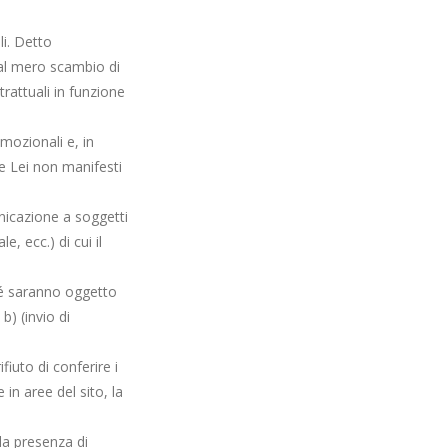
li. Detto
 al mero scambio di
rattuali in funzione
omozionali e, in
he Lei non manifesti
nicazione a soggetti
, ecc.) di cui il
né saranno oggetto
b) (invio di
fiuto di conferire i
 in aree del sito, la
la presenza di