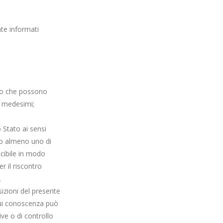
nte informati
i o che possono
ti medesimi;
o Stato ai sensi
ato almeno uno di
scibile in modo
r il riscontro
.
sizioni del presente
cui conoscenza può
ve o di controllo