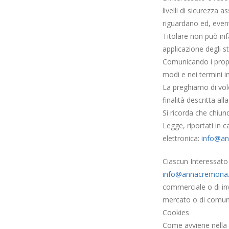
livelli di sicurezza 
riguardano ed, event
Titolare non può inf
applicazione degli s
Comunicando i propri
modi e nei termini in
La preghiamo di voler
finalità descritta al
Si ricorda che chiunq
Legge, riportati in c
elettronica:
info@an
Ciascun Interessato 
info@annacremona.
commerciale o di inv
mercato o di comuni
Cookies
Come avviene nella m