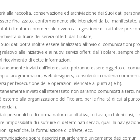
derà alla raccolta, conservazione ed archiviazione dei Suoi dati persona
ssere finalizzato, conformemente alle intenzioni da Lei manifestate,
ntatti di natura commerciale ovvero alla gestione di trattative pre-cont
chiesta di fruire dei servizi offerti dal Titolare;
 Suoi dati potrà inoltre essere finalizzato all’invio di comunicazioni pr
relativo alle iniziative e ai nuovi servizi offerti dal Titolare, sempre c
l ricevimento di dette informazioni.
ontaneamente inviati dall’Interessato potranno essere oggetto di comu
sempio: programmatori, web designers, consulenti in materia commerciale
rsi per l’esecuzione delle operazioni elencate ai punti a) e b).
ntaneamente inviati dall’Interessato non saranno comunicati a terzi, 
à esterne alla organizzazione del Titolare, per le finalità di cui al punto 
rciali).
ti personali ha di norma natura facoltativa; tuttavia, in taluni casi, il ri
 l’impossibilità di usufruire di determinati servizi, quali: la navigazione
ioni specifiche, la formulazione di offerte, ecc.
 comunicazione sopra descritti riguarderanno unicamente dati comuni: 