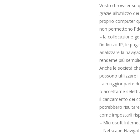
Vostro browser su qu
grazie all’utilizzo de
proprio computer qua
non permettono l’iden
– la collocazione geo
l’indirizzo IP, le pa
analizzare la naviga
renderne più semplic
Anche le società che
possono utilizzare i 
La maggior parte dei
o accettarne seletti
il caricamento dei c
potrebbero risultare
come impostarli risp
– Microsoft Internet
– Netscape Navigat