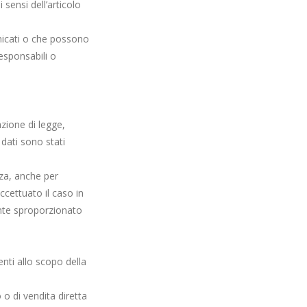
 sensi dell’articolo
unicati o che possono
esponsabili o
;
azione di legge,
 dati sono stati
nza, anche per
ccettuato il caso in
nte sproporzionato
enti allo scopo della
o o di vendita diretta