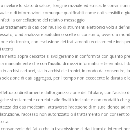
a rivelare lo stato di salute, l’origine razziale ed etnica, le convinzioni 
ssuale o di informazioni comunque qualificabili come dati sensibili o giud
fatti la cancellazione del relativo messaggio.
ua trattamenti di dati con l’ausilio di strumenti elettronici volti a definir
eressato, o ad analizzare abitudini o scelte di consumo, ovvero a monitor
ione elettronica, con esclusione dei trattamenti tecnicamente indispens
 utenti.
attamento sopra descritte si svolgeranno in conformità con quanto pre
ia manualmente che con l’ausilio di mezzi informatici e telematici. I da
 in archivi cartacei, sia in archivi elettronici, in modo da consentire,
la selezione di dati aggregati, per il tempo non eccedente la durata e l
ffettuato direttamente dall’organizzazione del Titolare, con l’ausilio dei
iche strettamente correlate alle finalità indicate e con modalità che 
vatezza dei dati medesimi, attraverso l’adozione di misure idonee ad im
 distruzione, l’accesso non autorizzato o il trattamento non consenti
colta.
 consapevole del fatto che la trasmissione di dati tramite Internet n