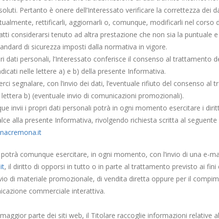
assoluti. Pertanto è onere dell’Interessato verificare la correttezza dei d
ualmente, rettificarli, aggiornarli o, comunque, modificarli nel corso d
atti considerarsi tenuto ad altra prestazione che non sia la puntuale e
tandard di sicurezza imposti dalla normativa in vigore.
 dati personali, l’Interessato conferisce il consenso al trattamento 
dicati nelle lettere a) e b) della presente Informativa.
ci segnalare, con l’invio dei dati, l’eventuale rifiuto del consenso al 
la lettera b) (eventuale invio di comunicazioni promozionali).
ue invii i propri dati personali potrà in ogni momento esercitare i diritt
alce alla presente Informativa, rivolgendo richiesta scritta al seguente 
nacremona.it
potrà comunque esercitare, in ogni momento, con l’invio di una e-mail
it
, il diritto di opporsi in tutto o in parte al trattamento previsto ai fin
io di materiale promozionale, di vendita diretta oppure per il compime
cazione commerciale interattiva.
aggior parte dei siti web, il Titolare raccoglie informazioni relative a