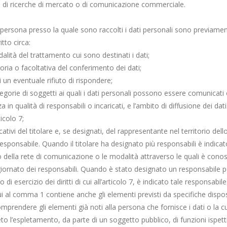
 di ricerche di mercato o di comunicazione commerciale.
a persona presso la quale sono raccolti i dati personali sono previame
tto circa:
odalità del trattamento cui sono destinati i dati;
oria o facoltativa del conferimento dei dati;
 un eventuale rifiuto di rispondere;
ategorie di soggetti ai quali i dati personali possono essere comunicat
in qualità di responsabili o incaricati, e l’ambito di diffusione dei da
rticolo 7;
icativi del titolare e, se designati, del rappresentante nel territorio dell
l responsabile. Quando il titolare ha designato più responsabili è indic
ito della rete di comunicazione o le modalità attraverso le quali è cono
iornato dei responsabili. Quando è stato designato un responsabile pe
o di esercizio dei diritti di cui all’articolo 7, è indicato tale responsabile
cui al comma 1 contiene anche gli elementi previsti da specifiche dispo
prendere gli elementi già noti alla persona che fornisce i dati o la 
to l’espletamento, da parte di un soggetto pubblico, di funzioni ispetti