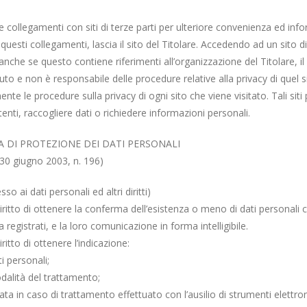
 collegamenti con siti di terze parti per ulteriore convenienza ed in
a questi collegamenti, lascia il sito del Titolare. Accedendo ad un sito d
nche se questo contiene riferimenti all’organizzazione del Titolare, il 
to e non è responsabile delle procedure relative alla privacy di quel sit
te le procedure sulla privacy di ogni sito che viene visitato. Tali siti
tenti, raccogliere dati o richiedere informazioni personali.
A DI PROTEZIONE DEI DATI PERSONALI
 30 giugno 2003, n. 196)
sso ai dati personali ed altri diritti)
diritto di ottenere la conferma dell’esistenza o meno di dati personali 
registrati, e la loro comunicazione in forma intelligibile.
ritto di ottenere l’indicazione:
ti personali;
odalità del trattamento;
cata in caso di trattamento effettuato con l’ausilio di strumenti elettron