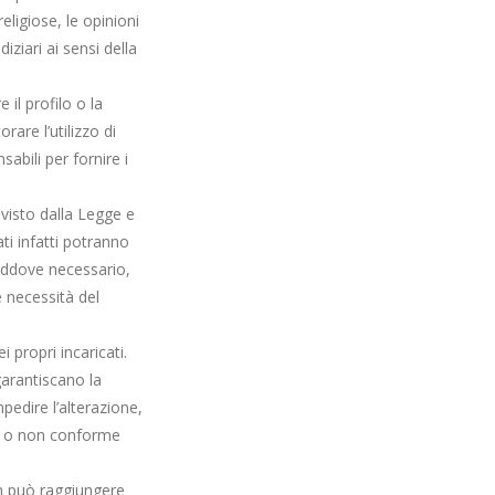
religiose, le opinioni
iziari ai sensi della
e il profilo o la
are l’utilizzo di
abili per fornire i
visto dalla Legge e
ti infatti potranno
 laddove necessario,
e necessità del
 propri incaricati.
garantiscano la
pedire l’alterazione,
to o non conforme
on può raggiungere