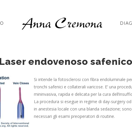
NO
DIA
Laser endovenoso safenic
Si intende la fotosclerosi con fibra endoluminale per
tronchi safenici e collaterali varicose. E’ una proced
mininvasiva, rapida e delicata per la cura dell’insuff
La procedura si esegue in regime di day-surgery o
in anestesia locale con una blanda sedazione; so
necessari gli esami preoperatori di routine.