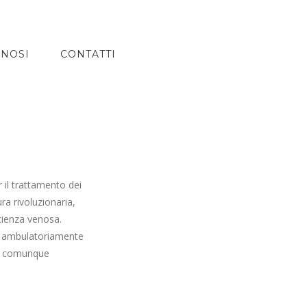
GNOSI
CONTATTI
o
 il trattamento dei
ura rivoluzionaria,
icienza venosa.
d ambulatoriamente
no comunque