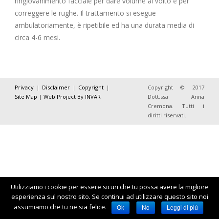
ringiovanimento facciale per dare volume al volto e per
correggere le rughe. Il trattamento si esegue
ambulatoriamente, è ripetibile ed ha una durata media di
circa 4-6 mesi.
Privacy
|
Disclaimer
|
Copyright
|
Copyright © 2017
Site Map
|
Web Project By INVAR
Dott.ssa Anna
Cremona. Tutti i
diritti riservati.
Utilizziamo i cookie per essere sicuri che tu possa avere la migliore
esperienza sul nostro sito. Se continui ad utilizzare questo sito noi
assumiamo che tu ne sia felice.
Ok
No
Leggi di più